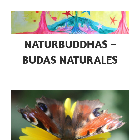
Zum
Inhalt
springen
NATURBUDDHAS –
BUDAS NATURALES
Selbsterforschung
–
Naturmystik
–
Tierkommunikation