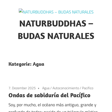
Zum
Inhalt
springen
NATURBUDDHAS –
BUDAS NATURALES
Selbsterforschung
–
Naturmystik
Kategorie:
Agua
–
Tierkommunikation
7. Dezember 2025
Agua
/
Autoconocimiento
/
Pacifico
Ondas de sabiduría del Pacífico
Soy, por mucho, el océano más antiguo, grande y