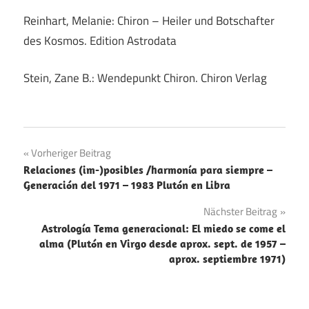
Reinhart, Melanie: Chiron – Heiler und Botschafter
des Kosmos. Edition Astrodata
Stein, Zane B.: Wendepunkt Chiron. Chiron Verlag
Beitragsnavigation
Vorheriger Beitrag
Relaciones (im-)posibles /harmonía para siempre –
Generación del 1971 – 1983 Plutón en Libra
Nächster Beitrag
Astrología Tema generacional: El miedo se come el
alma (Plutón en Virgo desde aprox. sept. de 1957 –
aprox. septiembre 1971)