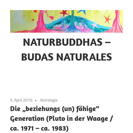
Zum
Inhalt
springen
NATURBUDDHAS –
BUDAS NATURALES
Selbsterforschung
–
Naturmystik
–
5. April 2016
Astrologie
Tierkommunikation
Die „beziehungs (un) fähige“
Generation (Pluto in der Waage /
ca. 1971 – ca. 1983)