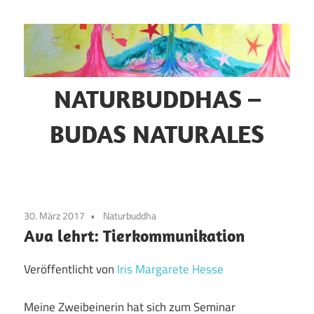
Zum
Inhalt
springen
NATURBUDDHAS –
BUDAS NATURALES
Selbsterforschung
–
Naturmystik
30. März 2017
Naturbuddha
–
Ava lehrt: Tierkommunikation
Tierkommunikation
Veröffentlicht von
Iris Margarete Hesse
Meine Zweibeinerin hat sich zum Seminar