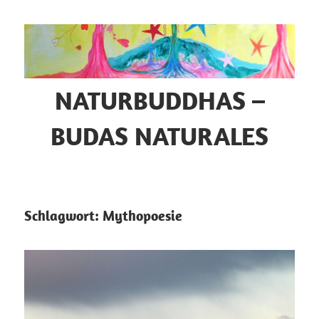
Zum
Inhalt
springen
NATURBUDDHAS –
BUDAS NATURALES
Selbsterforschung
–
Naturmystik
Schlagwort:
Mythopoesie
–
Tierkommunikation