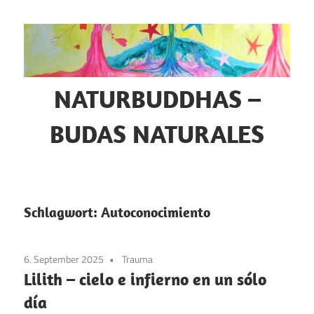
Zum
Inhalt
springen
NATURBUDDHAS –
BUDAS NATURALES
Selbsterforschung
–
Naturmystik
Schlagwort:
Autoconocimiento
–
Tierkommunikation
6. September 2025
Trauma
Lilith – cielo e infierno en un sólo
día